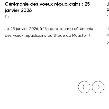
Cérémonie des voeux républicains : 25
J
janvier 2026
P
Le 25 janvier 2026 à 16h aura lieu ma cérémonie
L
des vœux républicains au Stade du Moustoir !
M
p
Previous 
Next