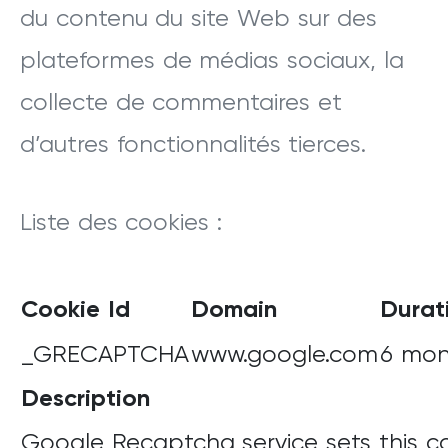
du contenu du site Web sur des
plateformes de médias sociaux, la
collecte de commentaires et
d’autres fonctionnalités tierces.
Liste des cookies :
Cookie Id
Domain
Durat
_GRECAPTCHA
www.google.com
6 mon
Description
Google Recaptcha service sets this c